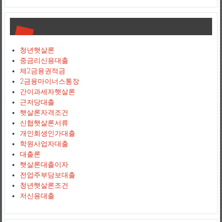
청년햇살론
중금리신용대출
제2금융권적금
2금융마이너스통장
간이과세자햇살론
근저당대출
햇살론자격조건
신협햇살론서류
개인회생인가대출
학원사업자대출
대출론
햇살론대출이자
전업주부담보대출
청년햇살론조건
저신용대출