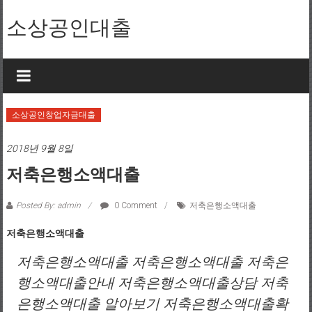
Skip to content
소상공인대출
소상공인창업자금대출
2018년 9월 8일
저축은행소액대출
Posted By: admin
0 Comment
저축은행소액대출
저축은행소액대출
저축은행소액대출 저축은행소액대출 저축은
행소액대출안내 저축은행소액대출상담 저축
은행소액대출 알아보기 저축은행소액대출확