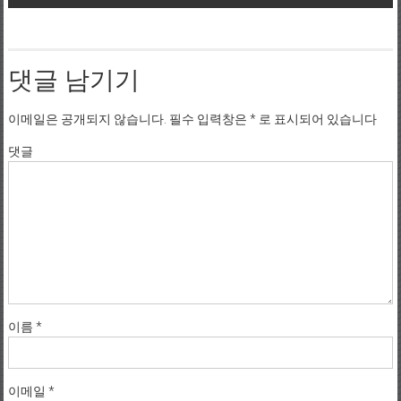
댓글 남기기
이메일은 공개되지 않습니다.
필수 입력창은
*
로 표시되어 있습니다
댓글
이름
*
이메일
*