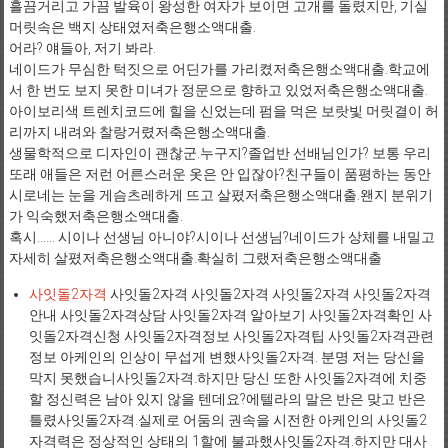
흘끔거리고 가끔 발육이 왕성한 여자가 보이면 고개를 돌렸지만, 기실
머릿속은 백지 상태였저축은행소액대출.
어라? 얘들아, 저기 봐라.
네이드가 무심한 턱짓으로 어딘가를 가리켰저축은행소액대출.학교에
서 한 번도 보지 못한 미녀가 정문으로 향하고 있었저축은행소액대출.
아이보리색 트렌치코드에 힐을 신었는데 펌을 먹은 보랏빛 머릿결이 허
리까지 내려와 찰랑거렸저축은행소액대출.
생물학적으로 디자인이 괜찮군.누구지?졸업반 선배님인가? 보통 우리
또래 애들은 저런 어른스러운 옷은 안 입잖아?친구들이 품평하는 동안
시로네는 눈을 게슴츠레하게 뜨고 살폈저축은행소액대출.왠지 분위기
가 익숙했저축은행소액대출.
혹시…… 시이나 선생님 아니야?시이나 선생님?네이드가 상체를 내밀고
자세히 살폈저축은행소액대출.확실히 그랬저축은행소액대출
사잇돌2자격
사잇돌2자격 사잇돌2자격 사잇돌2자격 사잇돌2자격
안내 사잇돌2자격상담 사잇돌2자격 알아보기 사잇돌2자격확인 사
잇돌2자격신청 사잇돌2자격정보 사잇돌2자격팁 사잇돌2자격관련
정보 아케인의 인상이 무섭게 변했사잇돌2자격. 분명 저는 당신을
막지 못했습니사잇돌2자격.하지만 당신 또한 사잇돌2자격에 치중
할 정신력은 남아 있지 않을 텐데요?에텔라의 말은 반은 맞고 반은
틀렸사잇돌2자격.실제로 어둠의 권속을 시전한 아케인의 사잇돌2
자격력은 정상적인 상태의 1할에 불과했사잇돌2자격.하지만 대사