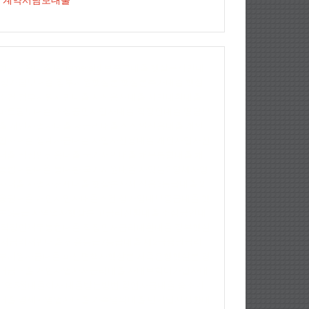
계약서담보대출
업자신용대출
jejuemerald
보증금대출
햇살론서민대
상가담보대출
정부지원햇살론
햇살론추가대출
햇살
조건
정부지원서민대출
저신용자대출
서민대환대출
파트담보대출
소상공인사업자대출
직장인대출
땅담보
출
개인사업자대출
저금리대출
직장인신용대출
개인
업자대출
생계자금대출
사업자신용대출
개인사업자신
대출
직장인신용대출
국가서민대출
채무통합대출
채
통합대환대출
통대환
국가지원대출
사잇돌2
영세자영
자대출
사업자전세대출
햇살론자서
신용5등급대출
2
융권대출
개인사업자대출조건
상가임대보증금대출
햇
론5등급
자영업자햇살론
고금리전환대출
소상공인대
직장인채무통합대출
직장인저금리대환대출
정부햇살
저금리서민대출
신용등급7등급대출
제2금융권금리
부지원자금대출
파산면책자햇살론
저축은행햇살론
경
대금대출
개인사업자저금리대출
사대보험미가입자대
1억5천대출이자
대출받는방법
창업자금대출
중소기
대출
영세자영업자대출
가족명의대출
만기일시상환대