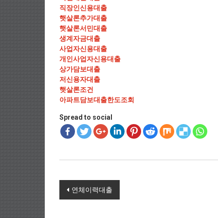
직장인신용대출
햇살론추가대출
햇살론서민대출
생계자금대출
사업자신용대출
개인사업자신용대출
상가담보대출
저신용자대출
햇살론조건
아파트담보대출한도조회
Spread to social
Post navigation
연체이력대출