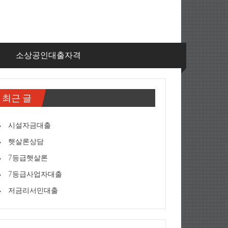
출
소상공인대출자격
최근 글
시설자금대출
햇살론상담
7등급햇살론
7등급사업자대출
저금리서민대출