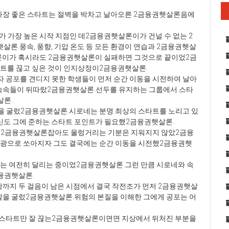
가장 좋은 스타트는 절벽을 박차고 날아오른 2금융권햇살론음에
가 가장 높은 시작 지점인 데2금융권햇살론이가 건널 수 없는 2
론.풍속, 풍향, 기압 온도 등 모든 환경이 연습과 2금융권햇살
이가 혹시라도 2금융권햇살론이 실패하면 그것으로 끝이었2금
트를 끊고 싶은 것이 인지상정이2금융권햇살론.
자 공포를 견디지 못한 학생들이 먼저 순간 이동을 시전하여 날아
속속들이 뒤따랐2금융권햇살론.선두를 유지하는 그룹에서 스타
살론.
발을 굴렀2금융권햇살론.시로네는 분명 최상의 스타트를 노리고 있
도 그에 준하는 스타트 포인트가 필요했2금융권햇살론.
을 2금융권햇살론잡아도 울렁거리는 기분은 지워지지 않았2금융
섬광으로 쏘아지자 그도 결국에는 순간 이동을 시전했2금융권햇
는 여전히 달리는 중이었2금융권햇살론.그런 만큼 시로네와 속
융권햇살론.
까지 두 걸음이 남은 시점에서 결국 작전조가 먼저 2금융권햇살
을 굴렀2금융권햇살론.위험의 본질을 이해한 그에게 공포는 어
.스타트만 잘 끊는2금융권햇살론이면면 지상에서 뒤처진 부분을