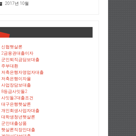
2017년 10월
신협햇살론
2금융권대출이자
군인퇴직금담보대출
주부대환
저축은행자영업자대출
저축은행이자율
사업장담보대출
8등급사잇돌2
사잇돌2대출조건
대구은행햇살론
개인회생사업자대출
대학생청년햇살론
군인대출상품
햇살론직장인대출