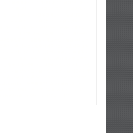
새희망홀씨대출
전세계약서대출
개인회생자대출자격
잇돌대출
창업대출조건
신협햇살론대출자격
사업자대
조건
대환대출이란
제2금융권대출이자
생활안정자금
이사업자대출
저금리대출
창업자금대출조건
대학생청
햇살론
대학생햇살론
청년햇살론
신용8등급대출
2금
대출이자
4대보험미가입대출
개인사업자운영자금대
제2금융권종류
보증금담보대출
개인자영업자대출
햇
론추가대출
햇살론상환후재대출
7등급신용대출
햇살
나이제한
제2금융권대출상담
월세보증금담보대출
사
자운영자금대출
공무원대출
1000만원대출
햇살론추
대출
정부지원저금리대출
저금리개인사업자대출
개인
영업자대출
생계자금대출
사업자신용대출
저금리채무
합대출
정부서민대출
passlon
passlonad
omallany
sslo
passlos
채무통합대환대출
omallany
2금융권대
채무통합대환대출
햇살론은행
thred193
ticille194
ratis195
vedaith196
verced197
wibor198