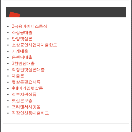
2금융마이너스통장
소상공대출
안양햇살론
소상공인사업자대출한도
가게대출
온렌딩대출
3천만원대출
직장인햇살론대출
대출론
햇살론필요서류
4대미가입햇살론
정부지원상품
햇살론보증
프리랜서사잇돌
직장인신용대출비교