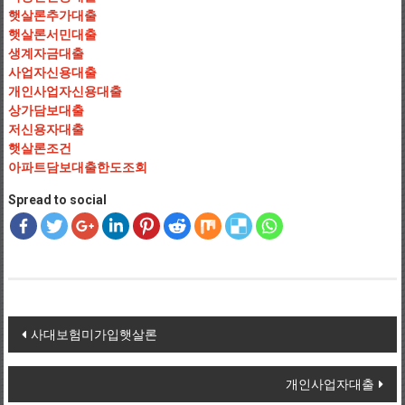
햇살론추가대출
햇살론서민대출
생계자금대출
사업자신용대출
개인사업자신용대출
상가담보대출
저신용자대출
햇살론조건
아파트담보대출한도조회
Spread to social
Post navigation
사대보험미가입햇살론
개인사업자대출