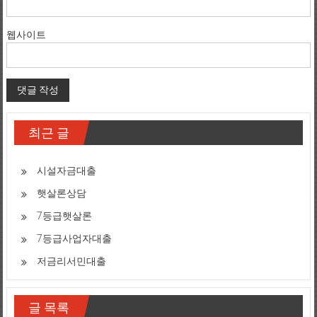
웹사이트
최근 글
시설자금대출
햇살론상담
7등급햇살론
7등급사업자대출
저금리서민대출
글 목록