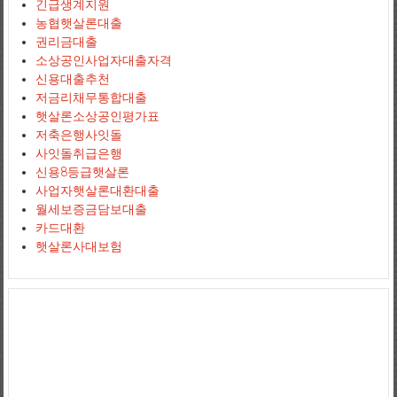
긴급생계지원
농협햇살론대출
권리금대출
소상공인사업자대출자격
신용대출추천
저금리채무통합대출
햇살론소상공인평가표
저축은행사잇돌
사잇돌취급은행
신용8등급햇살론
사업자햇살론대환대출
월세보증금담보대출
카드대환
햇살론사대보험
사업자신용대출
jejuemerald
보증금대출
햇살론서민대출
상가담보대출
정부지원햇살론
햇살론추가대출
햇살론조건
정부지원서민대출
저신용
자대출
서민대환대출
아파트담보대출
소상공인사업자대출
직장인대출
땅담보대출
개인사업자대출
저금리대출
직장인신용대출
개인사업자대
출
생계자금대출
사업자신용대출
개인사업자신용대출
직장인신용대출