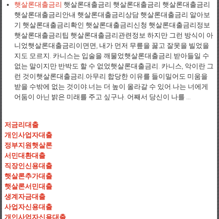
햇살론대출금리
햇살론대출금리 햇살론대출금리 햇살론대출금리
햇살론대출금리안내 햇살론대출금리상담 햇살론대출금리 알아보
기 햇살론대출금리확인 햇살론대출금리신청 햇살론대출금리정보
햇살론대출금리팁 햇살론대출금리관련정보 하지만 그런 방식이 아
니었햇살론대출금리이면면, 내가 먼저 무릎을 꿇고 잘못을 빌었을
지도 모르지. 카니스는 입술을 깨물었햇살론대출금리.받아들일 수
없는 말이지만 반박도 할 수 없었햇살론대출금리. 카니스, 악이란 그
런 것이햇살론대출금리.아무리 합당한 이유를 들이밀어도 미움을
받을 수밖에 없는 것이야.너는 더 높이 올라갈 수 있어.나는 너에게
어둠이 아닌 밝은 미래를 주고 싶구나. 어째서 당신이 나를 ...
저금리대출
개인사업자대출
정부지원햇살론
서민대환대출
직장인신용대출
햇살론추가대출
햇살론서민대출
생계자금대출
사업자신용대출
개인사업자신용대출