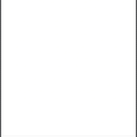
국가서민대출
채무통합대출
채무통합대환대출
통대환
국가지원대출
사
잇돌2
영세자영업자대출
사업자전세대출
햇살론자서
신용5등급대출
2
금융권대출
개인사업자대출조건
상가임대보증금대출
햇살론5등급
자
영업자햇살론
고금리전환대출
소상공인대출
직장인채무통합대출
직장
인저금리대환대출
정부햇살론
저금리서민대출
신용등급7등급대출
제2
금융권금리
정부지원자금대출
파산면책자햇살론
저축은행햇살론
경락
대금대출
개인사업자저금리대출
사대보험미가입자대출
1억5천대출이
자
대출받는방법
창업자금대출
중소기업대출
영세자영업자대출
가족명
의대출
만기일시상환대출
새희망홀씨대출
전세계약서대출
개인회생자
대출자격
사잇돌대출
창업대출조건
신협햇살론대출자격
사업자대출조
건
대환대출이란
제2금융권대출이자
생활안정자금
간이사업자대출
저
금리대출
창업자금대출조건
대학생청년햇살론
대학생햇살론
청년햇살
론
신용8등급대출
2금융대출이자
4대보험미가입대출
개인사업자운영
자금대출
제2금융권종류
보증금담보대출
개인자영업자대출
햇살론추
가대출
햇살론상환후재대출
7등급신용대출
햇살론나이제한
제2금융권
대출상담
월세보증금담보대출
사업자운영자금대출
공무원대출
1000만
원대출
햇살론추가대출
정부지원저금리대출
저금리개인사업자대출
개
인자영업자대출
생계자금대출
사업자신용대출
저금리채무통합대출
정
부서민대출
passlon
passlonad
omallany
passlo
passlos
채무통합대
환대출
omallany
2금융권대출
채무통합대환대출
햇살론은행
thred193
ticille194
uaratis195
vedaith196
verced197
wibor198