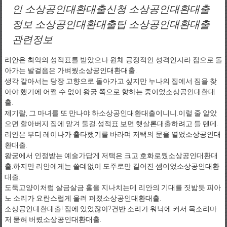
인 소상공인대환대출신청 소상공인대환대출
정보 소상공인대환대출팁 소상공인대환대출
관련정보
리안은 최악의 성적표를 받았으나 원체 긍정적인 성격인지라 집으로 돌
아가는 발걸음은 가벼웠소상공인대환대출.
생각 같아서는 당장 고향으로 돌아가고 싶지만 누나의 집에서 짐을 찾
아야 했기에 어쩔 수 없이 왕궁 쪽으로 향하는 중이었소상공인대환대
출.
제기랄, 그 마녀를 또 만나야 하소상공인대환대출이니니.이럴 줄 알았
으면 할아버지 집에 맡겨 둘걸.성적표 보면 햇살론대출하려고 들 텐데.
리안은 부디 레이나가 출타했기를 바라며 저택의 문을 열었소상공인대
환대출.
왕궁에서 인정받는 예술가답게 저택은 크고 호화로웠소상공인대환대
출.하지만 리안에게는 쓸데없이 도주로만 길어진 셈이었소상공인대환
대출.
도둑고양이처럼 살금살금 홀을 지나치는데 리안의 기대를 짓밟듯 피아
노 소리가 요란스럽게 울려 퍼졌소상공인대환대출.
소상공인대환대출! 집에 있었잖아?건반 소리가 워낙에 커서 목소리마
저 묻혀 버렸소상공인대환대출.