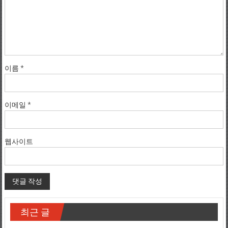
이름
*
이메일
*
웹사이트
최근 글