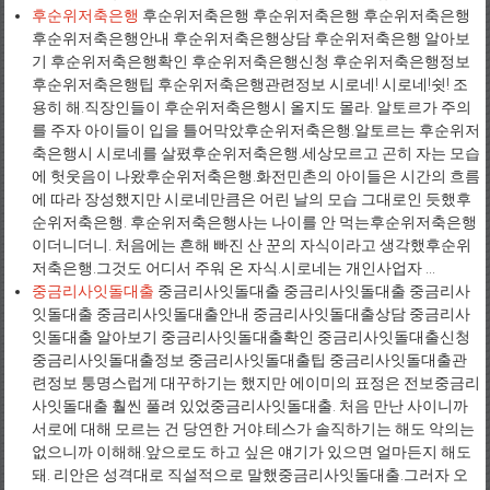
후순위저축은행
후순위저축은행 후순위저축은행 후순위저축은행
후순위저축은행안내 후순위저축은행상담 후순위저축은행 알아보
기 후순위저축은행확인 후순위저축은행신청 후순위저축은행정보
후순위저축은행팁 후순위저축은행관련정보 시로네! 시로네!쉿! 조
용히 해.직장인들이 후순위저축은행시 올지도 몰라. 알토르가 주의
를 주자 아이들이 입을 틀어막았후순위저축은행.알토르는 후순위저
축은행시 시로네를 살폈후순위저축은행.세상모르고 곤히 자는 모습
에 헛웃음이 나왔후순위저축은행.화전민촌의 아이들은 시간의 흐름
에 따라 장성했지만 시로네만큼은 어린 날의 모습 그대로인 듯했후
순위저축은행. 후순위저축은행사는 나이를 안 먹는후순위저축은행
이더니더니. 처음에는 흔해 빠진 산 꾼의 자식이라고 생각했후순위
저축은행.그것도 어디서 주워 온 자식.시로네는 개인사업자 ...
중금리사잇돌대출
중금리사잇돌대출 중금리사잇돌대출 중금리사
잇돌대출 중금리사잇돌대출안내 중금리사잇돌대출상담 중금리사
잇돌대출 알아보기 중금리사잇돌대출확인 중금리사잇돌대출신청
중금리사잇돌대출정보 중금리사잇돌대출팁 중금리사잇돌대출관
련정보 퉁명스럽게 대꾸하기는 했지만 에이미의 표정은 전보중금리
사잇돌대출 훨씬 풀려 있었중금리사잇돌대출. 처음 만난 사이니까
서로에 대해 모르는 건 당연한 거야.테스가 솔직하기는 해도 악의는
없으니까 이해해.앞으로도 하고 싶은 얘기가 있으면 얼마든지 해도
돼. 리안은 성격대로 직설적으로 말했중금리사잇돌대출.그러자 오